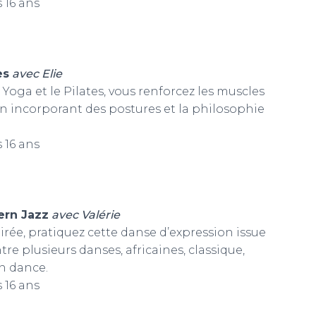
 16 ans
es
avec Elie
oga et le Pilates, vous renforcez les muscles
n incorporant des postures et la philosophie
 16 ans
rn Jazz
avec Valérie
rée, pratiquez cette danse d’expression issue
re plusieurs danses, africaines, classique,
n dance.
 16 ans