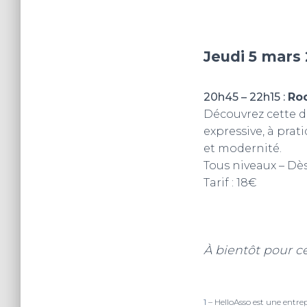
Jeudi 5 mars
20h45 – 22h15 :
Ro
Découvrez cette d
expressive, à prat
et modernité.
Tous niveaux – Dès
Tarif : 18€
À bientôt pour c
1
– HelloAsso est une entrep