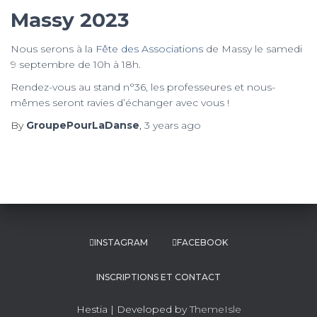
Massy 2023
Nous serons à la
Fête des Associations
de Massy le samedi
9 septembre de 10h à 18h.
Rendez-vous au stand n°36, les professeures et nous-
mêmes seront ravies d’échanger avec vous !
By
GroupePourLaDanse
,
3 years
ago
INSTAGRAM
FACEBOOK
INSCRIPTIONS ET CONTACT
Hestia | Developed by
ThemeIsle