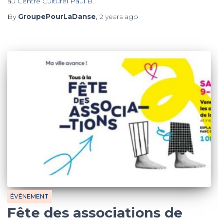
au
Centre Culturel Paul B
.
By
GroupePourLaDanse
,
2 years
ago
ÉVÈNEMENT
Fête des associations de